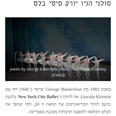
סולני הניו יורק סיטי בלט
Jewels by George Balanchine, Photo: Paul Kolnik, Courtesy
of NYCB
באביב 1983 מת George Balanchine, שייסד ב 1948 יחד עם
Lincoln Kirstein, את להקת ה
New York City Ballet
. בלנשין
נחשב לגדול הכוריאוגרפים של המאה ה 20, ולמי שהפך את
הבלט הקלאסי לתופעה תרבותית מכוננת באמריקה.