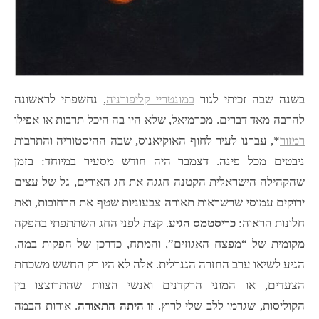
בשנה שבה זכיתי לגור
במונטריי קליפורניה
, נחשפתי לראשונה
להרבה מאד דברים. מכרמיאל, שלא היו בה היכל תרבות או אפילו
רמזור
*, עברנו לעיר לחוף האוקיאנוס, שבה ההיסטוריה והתרבות
ניבטים מכל פינה. דצמבר היה חודש מסעיר במיוחד: בזמן
שהקהילה הישראלית הקטנה חגגה את חג האורים, גל של עצים
ירוקים עמוסי שרשראות תאורה צבעוניות שטף את הרחובות, ואת
חלונות הראוה:
כריסטמס הגיע
. קצת לפני החג השתתפתי בהפקה
מקומית של “מפצח האגוזים”, והמתח, כדרכן של הפקות במה,
הגיע לשיאו ערב החזרה הגנרלית. אלה לא היו רק החשש משכחת
הצעדים, או המוני הרקדנים ואנשי הצוות שהתרוצצו בין
הקוליסות, שגרמו ללב שלי לרוץ.
זו היתה התאורה
. אורות הבמה