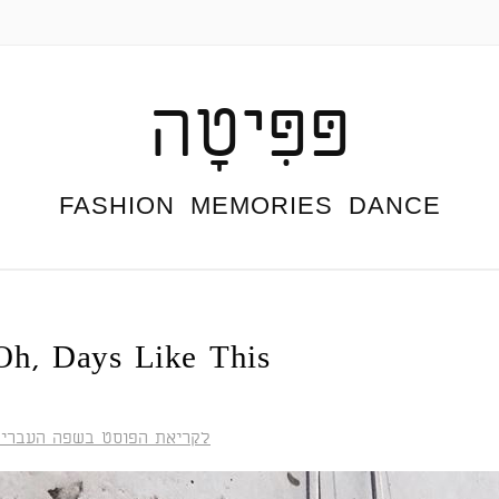
פּפִּיטָה
FASHION  MEMORIES  DANCE
Oh, Days Like This
לקריאת הפוסט בשפה העברי