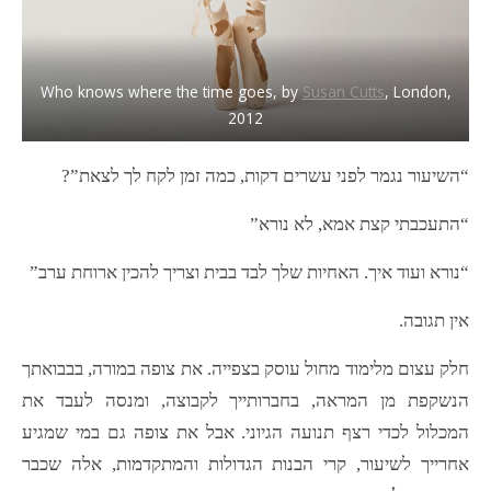
Who knows where the time goes, by
Susan Cutts
, London,
2012
“השיעור נגמר לפני עשרים דקות, כמה זמן לקח לך לצאת”?
“התעכבתי קצת אמא, לא נורא”
“נורא ועוד איך. האחיות שלך לבד בבית וצריך להכין ארוחת ערב”
אין תגובה.
חלק עצום מלימוד מחול עוסק בצפייה. את צופה במורה, בבבואתך
הנשקפת מן המראה, בחברותייך לקבוצה, ומנסה לעבד את
המכלול לכדי רצף תנועה הגיוני. אבל את צופה גם במי שמגיע
אחרייך לשיעור, קרי הבנות הגדולות והמתקדמות, אלה שכבר