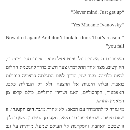
“Never mind. Just get up”
“Yes Madame Ivanovsky”
“!Now do it again! And don’t look to floor. That’s reason
you fall”
השיעורים הראשונים על פוינט אצל מדאם איבנובסקי במונטריי,
היו קשים. מצד אחד התקדמתי צעד חשוב בדרך להגשמת החלום
להיות בלרינה. מצד שני, הדרך לשם התגלתה כרצופה בנפילות
כואבות ובלתי חינניות אל הרצפה. ולא רק הנפילות כאבו.
האצבעות, הקרסוליים, האגו ושרירי הרגליים, כולם קרסו מן
המאמץ החדש.
מי עזרה לי להתמודד עם הכאב? לא אחרת מ
‘בת הים הקטנה’
. זו
שאת סיפורה שמעתי עוד בכרמיאל, בוקע מן הפטיפון הישן בסלון.
זו שבשם האהבה, והסקרנות אל העולם שמעל, מוותרת על זנב