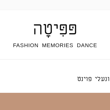
פּפִּיטָה
FASHION  MEMORIES  DANCE
נעלי פוינט